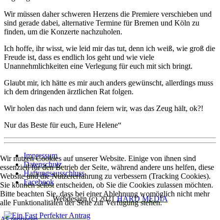
Wir müssen daher schweren Herzens die Premiere verschieben und
sind gerade dabei, alternative Termine für Bremen und Köln zu
finden, um die Konzerte nachzuholen.
Ich hoffe, ihr wisst, wie leid mir das tut, denn ich weiß, wie groß die
Freude ist, dass es endlich los geht und wie viele
Unannehmlichkeiten eine Verlegung für euch mit sich bringt.
Glaubt mir, ich hätte es mir auch anders gewünscht, allerdings muss
ich dem dringenden ärztlichen Rat folgen.
Wir holen das nach und dann feiern wir, was das Zeug hält, ok?!
Nur das Beste für euch, Eure Helene“
Impressum
Wir nutzen Cookies auf unserer Website. Einige von ihnen sind
Datenschutz
essenziell für den Betrieb der Seite, während andere uns helfen, diese
Haftungsausschluss
Website und die Nutzererfahrung zu verbessern (Tracking Cookies).
Facebook
Sie können selbst entscheiden, ob Sie die Cookies zulassen möchten.
Bitte beachten Sie, dass bei einer Ablehnung womöglich nicht mehr
Webdesign (c) 2021
HARD MEDIA
alle Funktionalitäten der Seite zur Verfügung stehen.
Akzeptieren