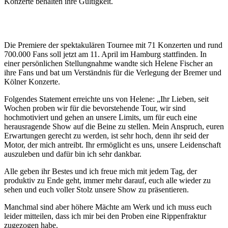
Konzerte behalten ihre Gültigkeit.
Die Premiere der spektakulären Tournee mit 71 Konzerten und rund
700.000 Fans soll jetzt am 11. April im Hamburg stattfinden. In
einer persönlichen Stellungnahme wandte sich Helene Fischer an
ihre Fans und bat um Verständnis für die Verlegung der Bremer und
Kölner Konzerte.
Folgendes Statement erreichte uns von Helene: „Ihr Lieben, seit
Wochen proben wir für die bevorstehende Tour, wir sind
hochmotiviert und gehen an unsere Limits, um für euch eine
herausragende Show auf die Beine zu stellen. Mein Anspruch, euren
Erwartungen gerecht zu werden, ist sehr hoch, denn ihr seid der
Motor, der mich antreibt. Ihr ermöglicht es uns, unsere Leidenschaft
auszuleben und dafür bin ich sehr dankbar.
Alle geben ihr Bestes und ich freue mich mit jedem Tag, der
produktiv zu Ende geht, immer mehr darauf, euch alle wieder zu
sehen und euch voller Stolz unsere Show zu präsentieren.
Manchmal sind aber höhere Mächte am Werk und ich muss euch
leider mitteilen, dass ich mir bei den Proben eine Rippenfraktur
zugezogen habe.