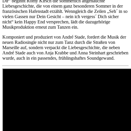
Dir“ beginnt Romy Kirsch die sommerlich angehauchte
Liebesgeschichte, die von einem ganz besonderen Sommer in der
französischen Hafenstadt erzählt. Wenngleich die Zeilen „Seh´ in so
vielen Gassen nur Dein Gesicht – nein ich vergess´ Dich sicher
nicht“ kein Happy End versprechen, lädt die dazugehörige
Musikproduktion erneut zum Tanzen ein.
Komponiert und produziert von André Stade, fordert die Musik der
neuen Radiosingle nicht nur zum Tanz durch die Straßen von
Marseille auf, sondern verpackt die Liebesgeschichte, die neben
André Stade auch von Anja Krabbe und Anna Steinhart geschrieben
wurde, auch in ein passendes, frühlingshaftes Soundgewand.