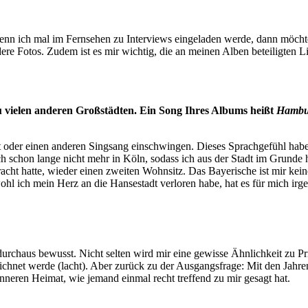
wenn ich mal im Fernsehen zu Interviews eingeladen werde, dann möcht
re Fotos. Zudem ist es mir wichtig, die an meinen Alben beteiligten 
u vielen anderen Großstädten. Ein Song Ihres Albums heißt
Hambur
ät oder einen anderen Singsang einschwingen. Dieses Sprachgefühl habe
ch schon lange nicht mehr in Köln, sodass ich aus der Stadt im Grunde 
cht hatte, wieder einen zweiten Wohnsitz. Das Bayerische ist mir kein
hl ich mein Herz an die Hansestadt verloren habe, hat es für mich ir
urchaus bewusst. Nicht selten wird mir eine gewisse Ähnlichkeit zu Pr
net werde (lacht). Aber zurück zu der Ausgangsfrage: Mit den Jahren hab
nneren Heimat, wie jemand einmal recht treffend zu mir gesagt hat.