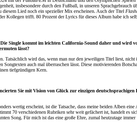
4 mit der Fußball-EM in Deutschland und den Olympischen Spielen in 
ngenheit, insbesondere durch den Fußball, in unseren Sprachgebrauc
u diesem Lied noch ein spezieller Mix erscheinen. Auch der Titel
Flash
er Kollegen trifft. 80 Prozent der Lyrics für dieses Album habe ich sel
 Die Single kommt im leichten California-Sound daher und wird vo
vermuten lässt?
. Tatsächlich wird das, wenn man nur den jeweiligen Titel liest, nicht
en Songtexten auch mal überraschen lässt. Diese motivierenden Botschaf
inen tiefgründigen Kern.
ncierten Sie mit Vision von Glück zur einzigen deutschsprachigen
ers wertig erscheint, ist die Tatsache, dass meine beiden Alben eine
immt 70 verschiedenen Rubriken sehr weit gefächert ist, handelt es s
mmten Song. Für mich ist das eine große Ehre, zumal heutzutage immer