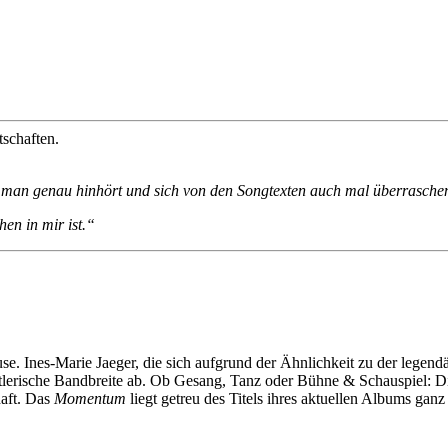
tschaften.
s man genau hinhört und sich von den Songtexten auch mal überraschen
hen in mir ist.“
 Ines-Marie Jaeger, die sich aufgrund der Ähnlichkeit zu der legendä
erische Bandbreite ab. Ob Gesang, Tanz oder Bühne & Schauspiel: Die v
haft. Das
Momentum
liegt getreu des Titels ihres aktuellen Albums ganz 