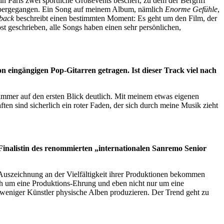
Paris zwei sportliche Großevents beschert, zu dem der Bergriff
h übergegangen. Ein Song auf meinem Album, nämlich
Enorme Gefühle
,
back
beschreibt einen bestimmten Moment: Es geht um den Film, der
bst geschrieben, alle Songs haben einen sehr persönlichen,
n eingängigen Pop-Gitarren getragen. Ist dieser Track viel nach
 immer auf den ersten Blick deutlich. Mit meinem etwas eigenen
ten sind sicherlich ein roter Faden, der sich durch meine Musik zieht
 Finalistin des renommierten „internationalen Sanremo Senior
 Auszeichnung an der Vielfältigkeit ihrer Produktionen bekommen
ich um eine Produktions-Ehrung und eben nicht nur um eine
 weniger Künstler physische Alben produzieren. Der Trend geht zu