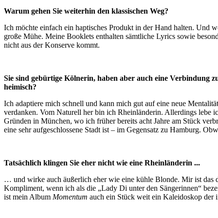
Warum gehen Sie weiterhin den klassischen Weg?
Ich möchte einfach ein haptisches Produkt in der Hand halten. Und 
große Mühe. Meine Booklets enthalten sämtliche Lyrics sowie besonde
nicht aus der Konserve kommt.
Sie sind gebürtige Kölnerin, haben aber auch eine Verbindung z
heimisch?
Ich adaptiere mich schnell und kann mich gut auf eine neue Mentalit
verdanken. Vom Naturell her bin ich Rheinländerin. Allerdings lebe i
Gründen in München, wo ich früher bereits acht Jahre am Stück verbra
eine sehr aufgeschlossene Stadt ist – im Gegensatz zu Hamburg. Obwo
Tatsächlich klingen Sie eher nicht wie eine Rheinländerin ...
… und wirke auch äußerlich eher wie eine kühle Blonde. Mir ist das d
Kompliment, wenn ich als die „Lady Di unter den Sängerinnen“ bezeich
ist mein Album
Momentum
auch ein Stück weit ein Kaleidoskop der i