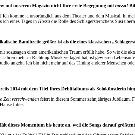
rview mit unserem Magazin nicht Ihre erste Begegnung mit
hossa!
Bit
? Ich komme ja ursprünglich aus dem Theater und dem Musical. In mei
ss ich eines Tages in
Hossa
die Rolle des Schlagersternchens Susi übe
lische Bandbreite größer ist als die eines klassischen „Schlagerste
 sozusagen einen amerikanischen Traum erfüllt habe. So wie die aktue
 Jahren mehr in Richtung Musik verlagert hat, ist gewissen Lebensums
studio angeht. Ich bin nicht mehr auf das Timing anderer Menschen ode
reits 2014 mit dem Titel Ihres Debütalbums als Solokünstlerin hi
e Zeit verschwenden
feiert in diesem Sommer zehnjähriges Jubiläum. F
 Hause fühle.
ält dieses Momentum bis heute an, weil die Songs darauf größtentei