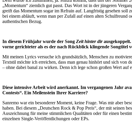
Dem würde ich zustimmen, ja. Hinzu kommt, dass uns der Sommer 202
„Momentum“ ziemlich gut passt. Das Wort ist in der jüngeren Verga
greift das Momentum sogar im Refrain auf. Langfristig gesehen soll z
bei einem abläuft, wenn man per Zufall auf einen alten Schulfreund od
authentischen Bezug.
In diesem Frühjahr wurde der Song
Zeit hinter dir
ausgekoppelt.
vorne gerichteter als es der nach Rückblick klingende Songtitel 
Mit meinen Lyrics versuche ich grundsätzlich, Menschen zu motivieren
Textstil möchte ich erreichen, dass man genau hinhört und sich von d
– ohne dabei banal zu wirken. Denn ich lege schon großen Wert auf e
Diese intensive Arbeit wird anerkannt. Im vergangenen Jahr ava
Contests“. Ein Meilenstein Ihrer Karriere?
Sanremo war ein besonderer Moment, keine Frage. Was mir aber besond
haben. Bei diesem „Deutschen Rock & Pop Preis“, der mit seinen best
Auszeichnung für meine stimmlichen Qualitäten oder für einen besti
einzelnen Single-Veröffentlichungen oder EPs.